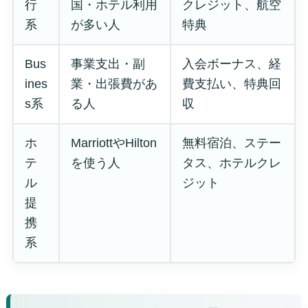
行
国・ホテル利用
クレジット、航空
系
が多い人
特典
Bus
事業支出・副
入会ボーナス、経
ines
業・出張費があ
費支払い、特典回
s系
る人
収
ホ
MarriottやHilton
無料宿泊、ステー
テ
を使う人
タス、ホテルクレ
ル
ジット
提
携
系