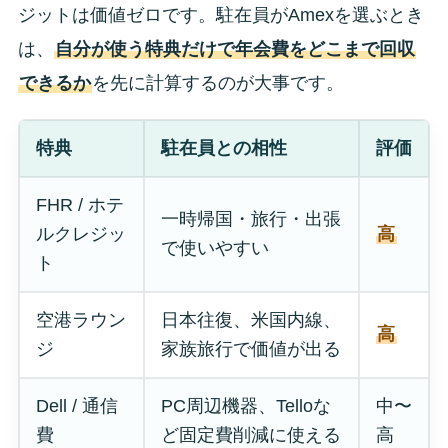
ジットは価値ゼロです。駐在員がAmexを選ぶとき
は、
自分が使う特典だけで年会費をどこまで回収
できるか
を先に計算するのが大事です。
特典
駐在員との相性
評価
FHR / ホテ
一時帰国・旅行・出張
ルクレジッ
高
で使いやすい
ト
空港ラウン
日本往復、米国内線、
高
ジ
家族旅行で価値が出る
Dell / 通信
PC周辺機器、Telloな
中〜
費
ど固定費削減に使える
高