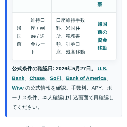
事
維持口
口座維持手数
帰国
帰
座 / Wi
料、米国住
前の
国
se / 送
所、税務書
資金
前
金ルー
類、証券口
移動
ト
座、残高移動
公式条件の確認日: 2026年5月27日。
U.S.
Bank
、
Chase
、
SoFi
、
Bank of America
、
Wise
の公式情報を確認。手数料、APY、ボ
ーナス条件、本人確認は申込画面で再確認し
てください。