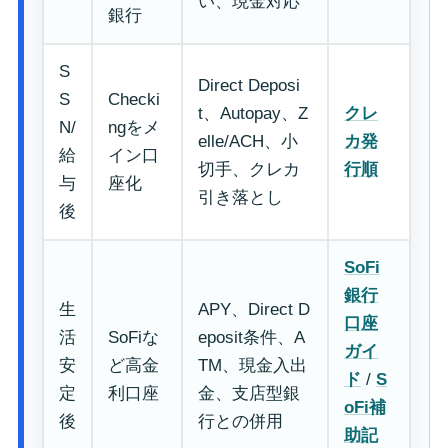
い、現金対応
銀行
S
Direct Deposi
S
Checki
t、Autopay、Z
クレ
N/
ngをメ
elle/ACH、小
カ発
給
イン口
切手、クレカ
行順
与
座化
引き落とし
後
SoFi
銀行
生
APY、Direct D
口座
活
SoFiな
eposit条件、A
ガイ
安
ど高金
TM、現金入出
ド
/
S
定
利口座
金、支店型銀
oFi補
後
行との併用
助記