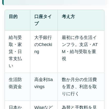
目的
口座タイ
考え方
プ
給与受
大手銀行
最初に作る生活イ
取・家
のChecki
ンフラ。支店・AT
賃・日
ng
M・給与受取を重
常支払
視
い
生活防
高金利Sa
数か月分の生活費
衛資金
vings
を置き、利息を取
りに行く
日本か
Wiseなど
為替と手数料を見