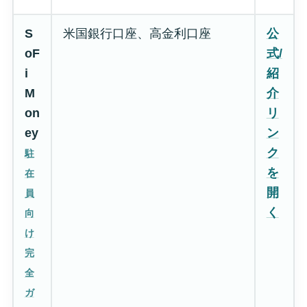
S
米国銀行口座、高金利口座
公
oF
式/
i
紹
M
介
on
リ
ey
ン
ク
駐
を
在
開
員
く
向
け
完
全
ガ