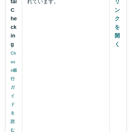
tal
れています。
リ
C
ン
he
ク
ck
を
in
開
g
く
Ch
as
e銀
行
ガ
イ
ド
を
読
む