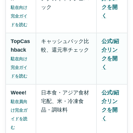
ック
クを開
駐在向け
く
完全ガイ
ドを読む
TopCas
キャッシュバック比
公式/紹
hback
較、還元率チェック
介リン
クを開
駐在向け
く
完全ガイ
ドを読む
Weee!
日本食・アジア食材
公式/紹
宅配、米・冷凍食
介リン
駐在員向
品・調味料
クを開
け完全ガ
く
イドを読
む