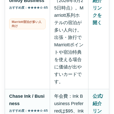
onvoy Business
（2026年5月2
紹介
5日時点）。M
リン
おすすめ度：★★★★☆ 4/5
arriott系列ホ
クを
Marriott宿泊が多い人
テルの宿泊が
開く
向け
多い人向け。
出張・旅行で
Marriottポイン
トや宿泊特典
を使える場合
に価値が出や
すいカードで
す。
Chase Ink / Busi
年会費：Ink B
公式/
ness
usiness Prefer
紹介
redは$95、Ink
リン
おすすめ度：★★★★☆ 4/5