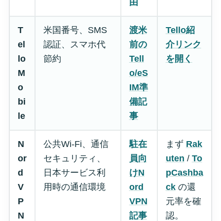
由
T
米国番号、SMS
渡米
Tello紹
el
認証、スマホ代
前の
介リンク
lo
節約
Tell
を開く
M
o/eS
o
IM準
bi
備記
le
事
N
公共Wi-Fi、通信
駐在
まず
Rak
or
セキュリティ、
員向
uten
/
To
d
日本サービス利
けN
pCashba
V
用時の通信環境
ord
ck
の還
P
VPN
元率を確
N
記事
認。