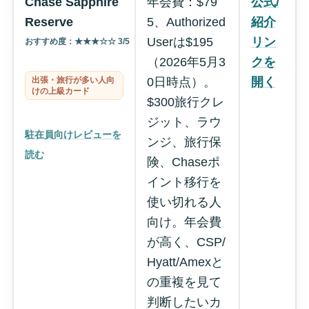
Chase Sapphire
年会費：$79
公式/
Reserve
5、Authorized
紹介
Userは$195
リン
おすすめ度：★★★☆☆ 3/5
（2026年5月3
クを
出張・旅行が多い人向
0日時点）。
開く
けの上級カード
$300旅行クレ
ジット、ラウ
駐在員向けレビューを
ンジ、旅行保
読む
険、Chaseポ
イント移行を
使い切れる人
向け。年会費
が高く、CSP/
Hyatt/Amexと
の重複を見て
判断したいカ