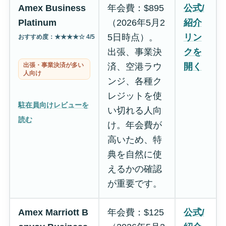
Amex Business
年会費：$895
公式/
Platinum
（2026年5月2
紹介
5日時点）。
リン
おすすめ度：★★★★☆ 4/5
出張、事業決
クを
出張・事業決済が多い
済、空港ラウ
開く
人向け
ンジ、各種ク
レジットを使
駐在員向けレビューを
い切れる人向
読む
け。年会費が
高いため、特
典を自然に使
えるかの確認
が重要です。
Amex Marriott B
年会費：$125
公式/