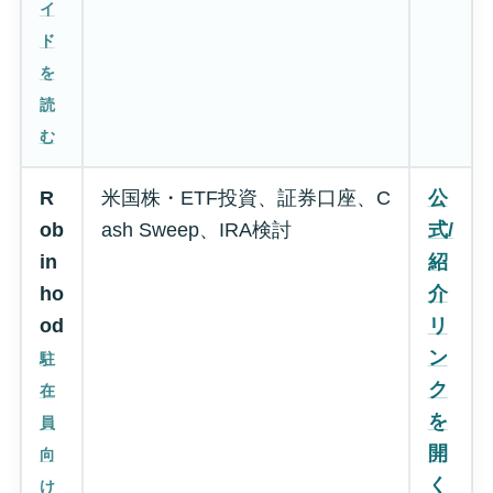
イ
ド
を
読
む
R
米国株・ETF投資、証券口座、C
公
ob
ash Sweep、IRA検討
式/
in
紹
ho
介
od
リ
ン
駐
ク
在
を
員
開
向
く
け