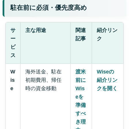
駐在前に必須・優先度高め
サ
主な用途
関連
紹介リン
ー
記事
ク
ビ
ス
W
海外送金、駐在
渡米
Wiseの
is
初期費用、帰任
前に
紹介リン
e
時の資金移動
Wis
クを開く
eを
準備
すべ
き理