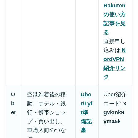
Rakuten
の使い方
記事を見
る
直接申し
込みは
N
ordVPN
紹介リン
ク
U
空港到着後の移
Ube
Uber紹介
b
動、ホテル・銀
r/Lyf
コード:
x
er
行・携帯ショッ
t準
gvkmk9
プ・買い出し、
備記
ym45k
車購入前のつな
事