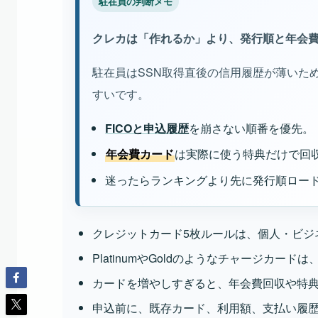
駐在員の判断メモ
クレカは「作れるか」より、発行順と年会
駐在員はSSN取得直後の信用履歴が薄いため
すいです。
FICOと申込履歴
を崩さない順番を優先。
年会費カード
は実際に使う特典だけで回
迷ったらランキングより先に発行順ロー
クレジットカード5枚ルールは、個人・ビジ
PlatinumやGoldのようなチャージカ
カードを増やしすぎると、年会費回収や特
申込前に、既存カード、利用額、支払い履