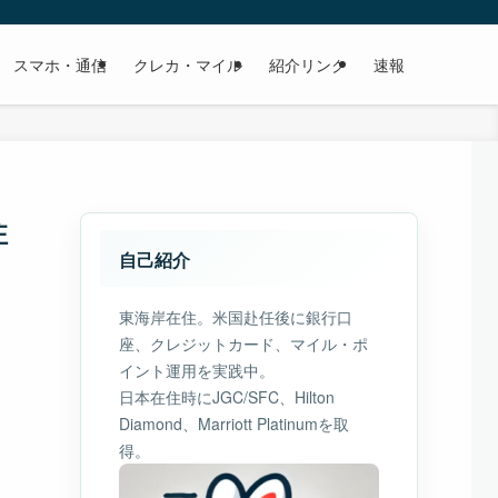
スマホ・通信
クレカ・マイル
紹介リンク
速報
注
自己紹介
東海岸在住。米国赴任後に銀行口
座、クレジットカード、マイル・ポ
イント運用を実践中。
日本在住時にJGC/SFC、Hilton
Diamond、Marriott Platinumを取
得。