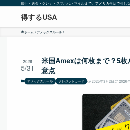
銀行・送金・クレカ・スマホ代・マイルまで、アメリカ生活で損し
得するUSA
ホーム
アメックスルール
米国Amexは何枚まで？5
2026
5/31
意点
アメックスルール
クレジットカード
2025年3月2日
2026