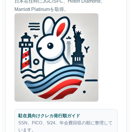
日本在住時にJGC/SFC、Hilton Diamond、
Marriott Platinumを取得。
駐在員向けクレカ発行順ガイド
SSN、FICO、5/24、年会費回収の順に整理して
います。