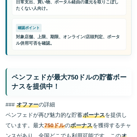
日常支出、買い物、ポータル経由の還元を取りこぼし
たくない人向け。
確認ポイント
対象店舗、上限、期限、オンライン/店頭判定、ポータ
ル併用可否を確認。
ペンフェドが最大750ドルの貯蓄ボー
ナスを提供中！
###
オファー
の詳細
ペンフェドが再び魅力的な貯蓄
ボーナス
を提供し
ています。最大
750ドル
の
ボーナス
を獲得するチャ
ンスがあり、全国どこでも利用可能です。この
オ