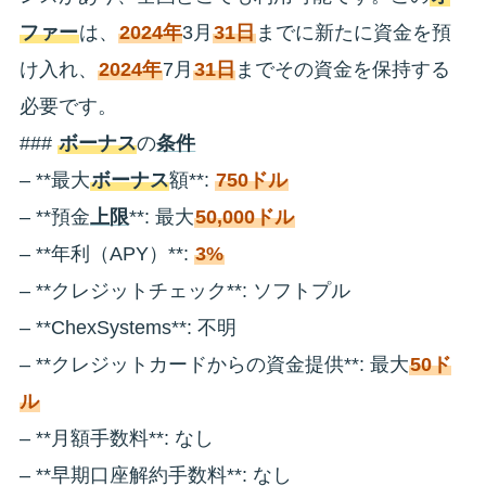
ファー
は、
2024年
3月
31日
までに新たに資金を預
け入れ、
2024年
7月
31日
までその資金を保持する
必要です。
###
ボーナス
の
条件
– **最大
ボーナス
額**:
750ドル
– **預金
上限
**: 最大
50,000ドル
– **年利（APY）**:
3%
– **クレジットチェック**: ソフトプル
– **ChexSystems**: 不明
– **クレジットカードからの資金提供**: 最大
50ド
ル
– **月額手数料**: なし
– **早期口座解約手数料**: なし