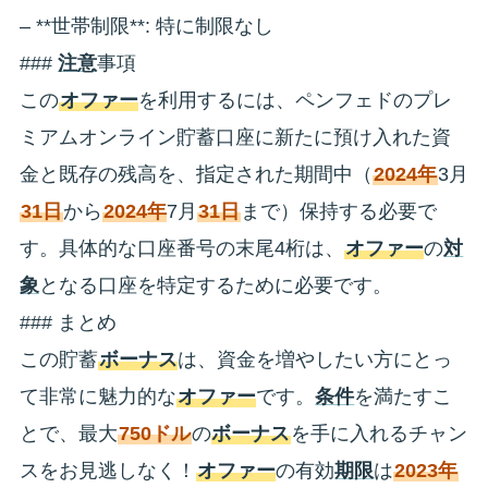
– **世帯制限**: 特に制限なし
###
注意
事項
この
オファー
を利用するには、ペンフェドのプレ
ミアムオンライン貯蓄口座に新たに預け入れた資
金と既存の残高を、指定された期間中（
2024年
3月
31日
から
2024年
7月
31日
まで）保持する必要で
す。具体的な口座番号の末尾4桁は、
オファー
の
対
象
となる口座を特定するために必要です。
### まとめ
この貯蓄
ボーナス
は、資金を増やしたい方にとっ
て非常に魅力的な
オファー
です。
条件
を満たすこ
とで、最大
750ドル
の
ボーナス
を手に入れるチャン
スをお見逃しなく！
オファー
の有効
期限
は
2023年