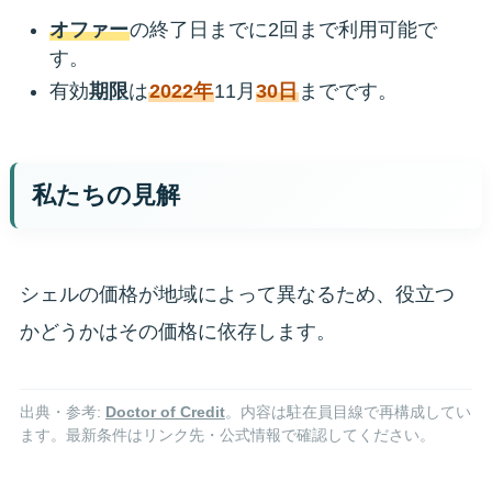
オファー
の終了日までに2回まで利用可能で
す。
有効
期限
は
2022年
11月
30日
までです。
私たちの見解
シェルの価格が地域によって異なるため、役立つ
かどうかはその価格に依存します。
出典・参考:
Doctor of Credit
。内容は駐在員目線で再構成してい
ます。最新条件はリンク先・公式情報で確認してください。