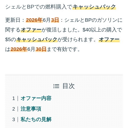
シェルとBPでの燃料購入で
キャッシュバック
更新日：
2026年
6月
3日
：シェルとBPのガソリンに
関する
オファー
が復活しました。$40以上の購入で
$5の
キャッシュバック
が受けられます。
オファー
は
2026年
6月
30日
まで有効です。
目次
オファー内容
注意事項
私たちの見解