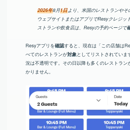
2026年
8月
1日
より、米国のレストランやそ
ウェブサイトまたはアプリでResyクレジッ
ストランや飲食店は、Resyの予約ページで
Resyアプリを
確認
すると、現在は「この店舗はRe
べてのレストランが
対象
としてリストされていま
況は不透明です。その日以降も多くのレストラン
かりません。