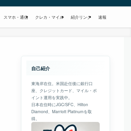
スマホ・通信
クレカ・マイル
紹介リンク
速報
自己紹介
東海岸在住。米国赴任後に銀行口
座、クレジットカード、マイル・ポ
イント運用を実践中。
日本在住時にJGC/SFC、Hilton
Diamond、Marriott Platinumを取
得。