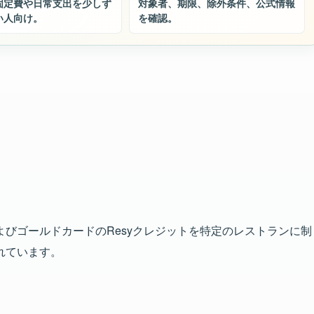
固定費や日常支出を少しず
対象者、期限、除外条件、公式情報
い人向け。
を確認。
びゴールドカードのResyクレジットを特定のレストランに制
れています。