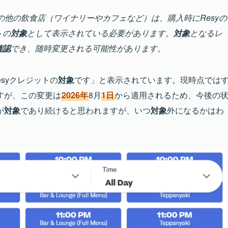
の他の飲食店（ワイナリーやカフェなど）は、購入時にResyの
トの
対象
として表示されている必要があります。
対象
となるレ
確認
でき、随時変更される可能性があります。
syクレジットの
対象
です」と表示されています。現時点では
すが、この変更は
2026年
8月
1日
から適用されるため、今後の
が
対象
であり続けると思われますが、いつ
対象
外になるかはわ